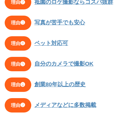
祗園のロケ撮影ならコスパ抜群
理由❷
写真が苦手でも安心
理由❸
ペット対応可
理由❹
自分のカメラで撮影OK
理由❺
創業80年以上の歴史
理由❻
メディアなどに多数掲載
理由❼