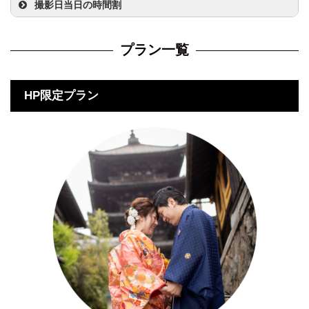
撮影日当日の時間割
プラン一覧
HP限定プラン
step
2
step
3