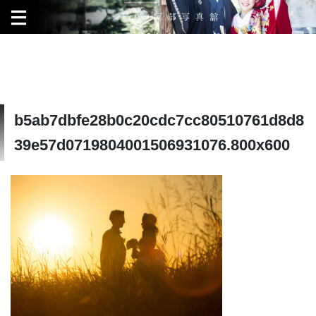
b5ab7dbfe28b0c20cdc7cc80510761d8d8
39e57d0719804001506931076.800x600